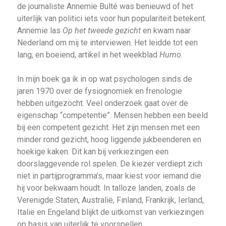
de journaliste Annemie Bulté was benieuwd of het
uiterlijk van politici iets voor hun populariteit betekent.
Annemie las
Op het tweede gezicht
en kwam naar
Nederland om mij te interviewen. Het leidde tot een
lang, en boeiend, artikel in het weekblad
Humo
.
In mijn boek ga ik in op wat psychologen sinds de
jaren 1970 over de fysiognomiek en frenologie
hebben uitgezocht. Veel onderzoek gaat over de
eigenschap “competentie”. Mensen hebben een beeld
bij een competent gezicht. Het zijn mensen met een
minder rond gezicht, hoog liggende jukbeenderen en
hoekige kaken. Dit kan bij verkiezingen een
doorslaggevende rol spelen. De kiezer verdiept zich
niet in partijprogramma’s, maar kiest voor iemand die
hij voor bekwaam houdt. In talloze landen, zoals de
Verenigde Staten, Australië, Finland, Frankrijk, Ierland,
Italië en Engeland blijkt de uitkomst van verkiezingen
op basis van uiterlijk te voorspellen.