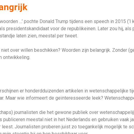
angrijk
 woorden …’ pochte Donald Trump tijdens een speech in 2015 (‘I 
ls presidentskandidaat voor de republikeinen. Later zou hij, als
standje laten zien, meestal per tweet.
 niet over willen beschikken? Woorden zijn belangrijk. Zonder (g
 ontwikkeling.
rschijnen er honderdduizenden artikelen in wetenschappelijke tijds
ar. Maar wie informeert de geïnteresseerde leek? Wetenschappe
chaps) journalisten die het gewone publiek over wetenschappeli
publiceren meestal niet in het Nederlands en gebruiken vaak jarg
r leest. Journalisten proberen juist zo toegankelijk mogelijk te sc
 mijn steentje bij en ben beschikbaar voor …