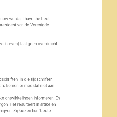
know words, I have the best
 president van de Verenigde
eschreven) taal geen overdracht
chriften. In die tijdschriften
rs komen er meestal niet aan
jke ontwikkelingen informeren. En
on. Het resulteert in artikelen
hrijven. Zij kiezen hun ‘beste