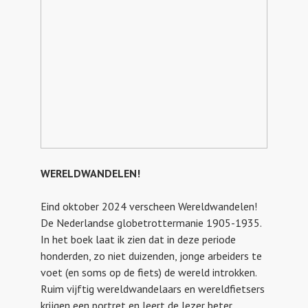
WERELDWANDELEN!
Eind oktober 2024 verscheen Wereldwandelen!
De Nederlandse globetrottermanie 1905-1935.
In het boek laat ik zien dat in deze periode
honderden, zo niet duizenden, jonge arbeiders te
voet (en soms op de fiets) de wereld introkken.
Ruim vijftig wereldwandelaars en wereldfietsers
krijgen een portret en leert de lezer beter